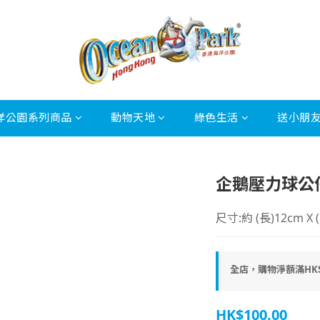
洋公園系列商品
動物天地
綠色生活
送小朋
企鵝壓力球公
尺寸:約 (長)12cm X (
全店，購物淨額滿HK$
HK$100.00