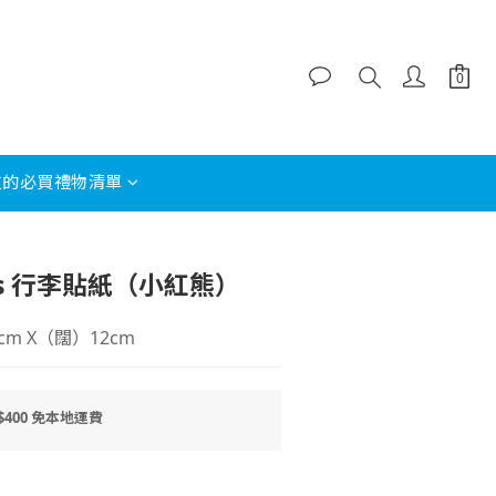
友的必買禮物清單
立即購買
ts 行李貼紙（小紅熊）
m X（闊）12cm
400 免本地運費