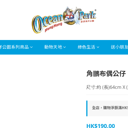
洋公園系列商品
動物天地
綠色生活
送小朋
角鵬布偶公仔
尺寸:約 (長)64cm X (
全店，購物淨額滿HK$
HK$190.00