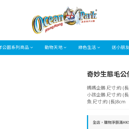
洋公園系列商品
動物天地
綠色生活
送小朋
奇妙生態毛公仔
媽媽企鵝 尺寸:約 (長)17
小孩企鵝 尺寸:約 (長)6c
魚 尺寸:約 (長)8cm
全店，購物淨額滿HK$