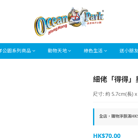
洋公園系列商品
動物天地
綠色生活
送小朋
細佬「得得」
尺寸: 約 5.7cm(長) x 
全店，購物淨額滿HK$
HK$70.00