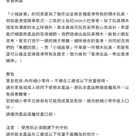
寄賣商品
「小城故事」的初衷是為了製作出呈現各種香港特色的積木玩具，
例如香港雪糕車款式、三區的士及紅VAN小巴等等。除了玩具積木
造型有濃厚的本土味道外，其本身具可玩性及特色心思設計，希望
能仔細還原產品的各項細節。我們透過出品玩具積木，啟發小朋友
思考，甚至打造不一樣的親子樂趣，細味過去的香港，共同紀念我
們的「集體回憶」。而「小城故事」不單是一件積木玩具，而是希
望可以藉此宣揚香港特色及歷史，致力做到「香港出品，帶出香港
精神」！
警告
窒息危險-內附細小零件。不適合三歲或以下兒童使用。
請在家長或成人陪同下使用本產品。遊玩本產品時請遠離耳朵，以
免損害聽覺。
若把細小零件交誤吞有可能造成窒息危險，請勿把細小零件放入口
中。
請確保產品遠離兒童口部。
注意 ： 使用前必須閱讀下列守則
請存放本產品在三歲或以下兒童不能觸及的地方。