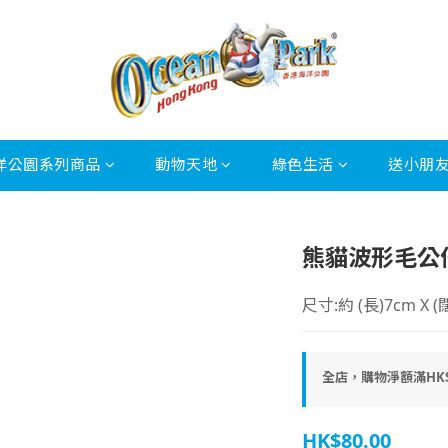
洋公園系列商品
動物天地
綠色生活
送小朋
熊貓波形毛公
尺寸:約 (長)7cm X (闊
全店，購物淨額滿HK$
HK$80.00