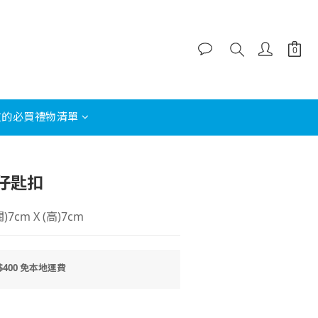
友的必買禮物清單
立即購買
仔匙扣
)7cm X (高)7cm
400 免本地運費