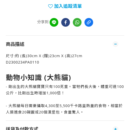
加入追蹤清單
分享到
商品描述
尺寸:約 (長)30cm X (闊)23cm X (高)27cm
D2300234PA0110
動物小知識
(大熊貓)
- 剛出生的大熊貓寶寶只有100克重。當牠們長大後，
體重可達100
公斤，比剛出生時增加1,000倍！
- 大熊貓每日需要攝取4,300至5,500千卡路里熱量的食物，
相當於
人類進食20碗飯或20個漢堡包，食量驚人。
送貨及付款方式