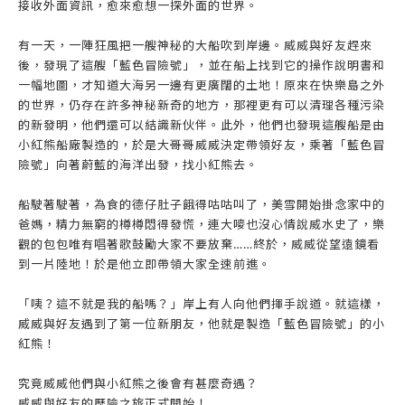
接收外面資訊，愈來愈想一探外面的世界。
有一天，一陣狂風把一艘神秘的大船吹到岸邊。威威與好友趕來
後，發現了這艘「藍色冒險號」，並在船上找到它的操作說明書和
一幅地圖，才知道大海另一邊有更廣闊的土地！原來在快樂島之外
的世界，仍存在許多神秘新奇的地方，那裡更有可以清理各種污染
的新發明，他們還可以結識新伙伴。此外，他們也發現這艘船是由
小紅熊船廠製造的，於是大哥哥威威決定帶領好友，乘著「藍色冒
險號」向著蔚藍的海洋出發，找小紅熊去。
船駛著駛著，為食的德仔肚子餓得咕咕叫了，美雪開始掛念家中的
爸媽，精力無窮的樽樽悶得發慌，連大嘜也沒心情說威水史了，樂
觀的包包唯有唱著歌鼓勵大家不要放棄……終於，威威從望遠鏡看
到一片陸地！於是他立即帶領大家全速前進。
「咦？這不就是我的船嗎？」岸上有人向他們揮手說道。就這樣，
威威與好友遇到了第一位新朋友，他就是製造「藍色冒險號」的小
紅熊！
究竟威威他們與小紅熊之後會有甚麼奇遇？
威威與好友的歷險之旅正式開始！