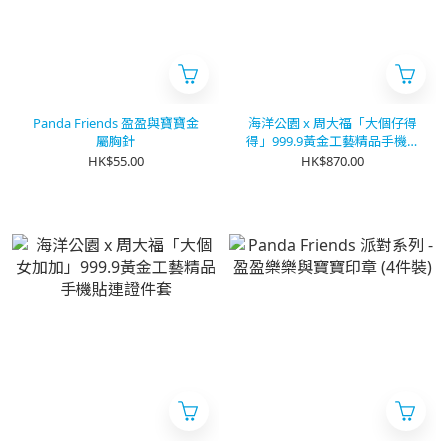
Panda Friends 盈盈與寶寶金
海洋公園 x 周大福「大個仔得
屬胸針
得」999.9黃金工藝精品手機貼
連證件套
HK$55.00
HK$870.00